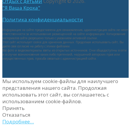
Отдых с детьми
Copyright © 2026.
"Я Ваша Кроха"
Политика конфиденциальности
Информация на сайте предоставлена для ознакомления, администрация сайта не несет
ответственности за использование размещенной на сайте информации. Копирование
материалов сайта разрешено только с указанием активной ссылки.
Этот сайт использует cookie для хранения данных. Продолжая использовать сайт, Вы
даете свое согласие на работу с этими файлами.
Все фото и видеоматериалы взяты из открытых источников. Они общедоступны в сети
и в случае возникновения каких-либо претензий, нарушений авторских прав или
имущественных прав, просьба связаться с администрацией сайта.
Мы используем cookie-файлы для наилучшего
представления нашего сайта. Продолжая
использовать этот сайт, вы соглашаетесь с
использованием cookie-файлов.
Принять
Отказаться
Подробнее…