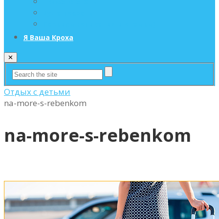
Полезно знать
Куда поехать
Сервисы (описания и отзывы)
Я Ваша Кроха
✕
Отдых с детьми
na-more-s-rebenkom
na-more-s-rebenkom