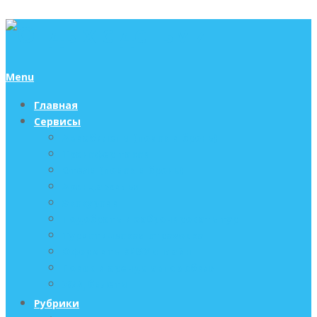
Menu
Главная
Сервисы
Авиабилеты (поиск и бронь)
Трансфер такси
Отели (поиск и бронь)
Аренда жилья
Экскурсии
Подобрать и забронировать тур
Туристическая страховка
Оформить ВИЗУ онлайн
Поиск и аренда автомобиля
Ж/Д билеты
Рубрики