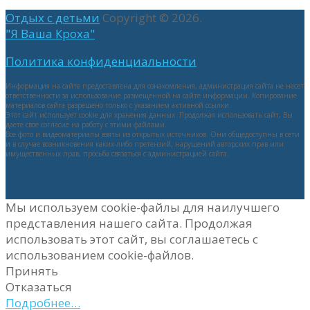
Отдых с детьми
Copyright © 2026.
"Я Ваша Кроха"
Политика конфиденциальности
Информация на сайте предоставлена для ознакомления, администрация сайта не несет
ответственности за использование размещенной на сайте информации. Копирование
материалов сайта разрешено только с указанием активной ссылки.
Этот сайт использует cookie для хранения данных. Продолжая использовать сайт, Вы
даете свое согласие на работу с этими файлами.
Все фото и видеоматериалы взяты из открытых источников. Они общедоступны в сети
и в случае возникновения каких-либо претензий, нарушений авторских прав или
имущественных прав, просьба связаться с администрацией сайта.
Мы используем cookie-файлы для наилучшего
представления нашего сайта. Продолжая
использовать этот сайт, вы соглашаетесь с
использованием cookie-файлов.
Принять
Отказаться
Подробнее…