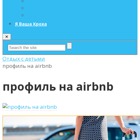
Полезно знать
Куда поехать
Сервисы (описания и отзывы)
Я Ваша Кроха
✕
Отдых с детьми
профиль на airbnb
профиль на airbnb