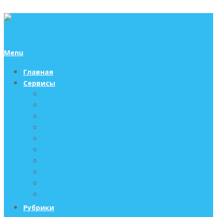
Menu
Главная
Сервисы
Авиабилеты (поиск и бронь)
Трансфер такси
Отели (поиск и бронь)
Аренда жилья
Экскурсии
Подобрать и забронировать тур
Туристическая страховка
Оформить ВИЗУ онлайн
Поиск и аренда автомобиля
Ж/Д билеты
Рубрики