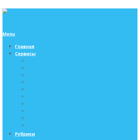
Menu
Главная
Сервисы
Авиабилеты (поиск и бронь)
Трансфер такси
Отели (поиск и бронь)
Аренда жилья
Экскурсии
Подобрать и забронировать тур
Туристическая страховка
Оформить ВИЗУ онлайн
Поиск и аренда автомобиля
Ж/Д билеты
Рубрики