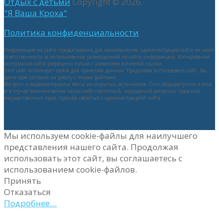
Отдых с детьми
Copyright © 2026.
"Я Ваша Кроха"
Политика конфиденциальности
Информация на сайте предоставлена для ознакомления, администрация сайта не несет
ответственности за использование размещенной на сайте информации. Копирование
материалов сайта разрешено только с указанием активной ссылки.
Этот сайт использует cookie для хранения данных. Продолжая использовать сайт, Вы
даете свое согласие на работу с этими файлами.
Все фото и видеоматериалы взяты из открытых источников. Они общедоступны в сети
и в случае возникновения каких-либо претензий, нарушений авторских прав или
имущественных прав, просьба связаться с администрацией сайта.
Мы используем cookie-файлы для наилучшего
представления нашего сайта. Продолжая
использовать этот сайт, вы соглашаетесь с
использованием cookie-файлов.
Принять
Отказаться
Подробнее…